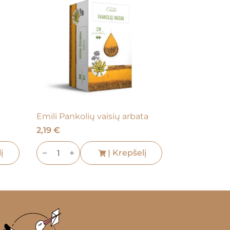
Emili Pankolių vaisių arbata
2,19
€
produkto
į
kiekis:
Į Krepšelį
Emili
Pankolių
vaisių
arbata