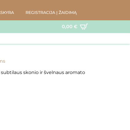
ASKYRA
REGISTRACIJA Į ŽAIDIMĄ
0,00
€
ams
 – subtilaus skonio ir švelnaus aromato