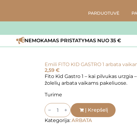
PARDUOTUVĖ
P
NEMOKAMAS PRISTATYMAS NUO 35 €
Emili FITO KID GASTRO 1 arbata vaik
2,59
€
Fito Kid Gastro 1 – kai pilvukas urzgia
žolelių arbata vaikams pakeliuose.
Turime
produkto
kiekis:
Į Krepšelį
Emili
FITO
Kategorija:
ARBATA
KID
GASTRO
1