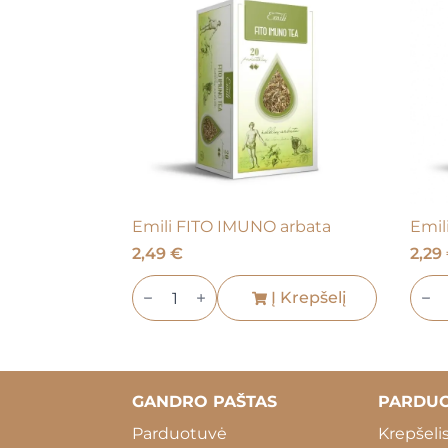
Emili FITO IMUNO arbata
Emil
2,49
€
2,29
produkto
prod
kiekis:
Į Krepšelį
kieki
Emili
Emil
FITO
FITO
IMUNO
LAC
arbata
arba
GANDRO PAŠTAS
PARDU
Parduotuvė
Krepšeli