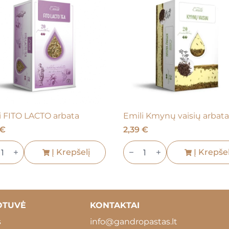
i FITO LACTO arbata
Emili Kmynų vaisių arbata
€
2,39
€
ukto
produkto
s:
Į Krepšelį
kiekis:
Į Krepšel
i
Emili
Kmynų
TO
vaisių
ta
arbata
OTUVĖ
KONTAKTAI
s
info@gandropastas.lt