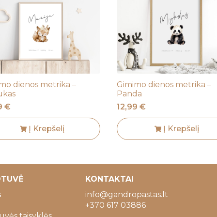
mo dienos metrika –
Gimimo dienos metrika –
ukas
Panda
99
€
12,99
€
Į Krepšelį
Į Krepšelį
OTUVĖ
KONTAKTAI
s
info@gandropastas.lt
+370 617 03886
vės taisyklės