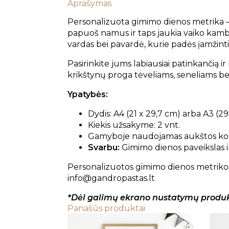
Aprašymas
Personalizuota gimimo dienos metrika –
papuoš namus ir taps jaukia vaiko kamba
vardas bei pavardė, kurie padės įamžinti
Pasirinkite jums labiausiai patinkančią i
krikštynų proga tėveliams, seneliams bei
Ypatybės:
Dydis: A4 (21 x 29,7 cm) arba A3 (2
Kiekis užsakyme: 2 vnt.
Gamyboje naudojamas aukštos kok
Svarbu:
Gimimo dienos paveikslas i
Personalizuotos gimimo dienos metrikos 
info@gandropastas.lt
*Dėl galimų ekrano nustatymų produkto
Panašūs produktai