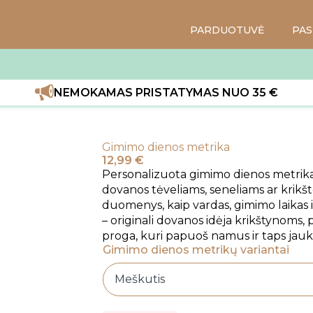
PARDUOTUVĖ
PAS
NEMOKAMAS PRISTATYMAS NUO 35 €
Gimimo dienos metrika
12,99
€
Personalizuota gimimo dienos metrika
dovanos tėveliams, seneliams ar krikš
duomenys, kaip vardas, gimimo laikas i
– originali dovanos idėja krikštynoms,
proga, kuri papuoš namus ir taps jauk
Gimimo dienos metrikų variantai