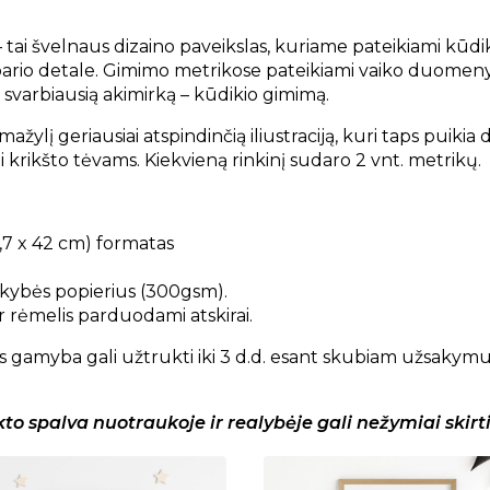
 tai švelnaus dizaino paveikslas, kuriame pateikiami kūd
rio detale. Gimimo metrikose pateikiami vaiko duomenys, k
 svarbiausią akimirką – kūdikio gimimą.
r mažylį geriausiai atspindinčią iliustraciją, kuri taps pui
 krikšto tėvams. Kiekvieną rinkinį sudaro 2 vnt. metrikų.
9,7 x 42 cm) formatas
ybės popierius (300gsm).
r rėmelis parduodami atskirai.
gamyba gali užtrukti iki 3 d.d. esant skubiam užsakymui,
 spalva nuotraukoje ir realybėje gali nežymiai skirti