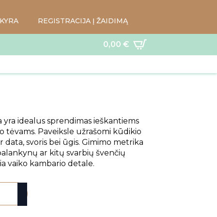
KYRA
REGISTRACIJA Į ŽAIDIMĄ
0,00
€
 yra idealus sprendimas ieškantiems
to tėvams. Paveiksle užrašomi kūdikio
r data, svoris bei ūgis. Gimimo metrika
 palankynų ar kitų svarbių švenčių
ia vaiko kambario detale.