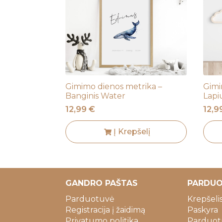
Gimimo dienos metrika –
Gimi
Banginis Water
Lapi
12,99
€
12,
Į Krepšelį
GANDRO PAŠTAS
PARDU
Parduotuvė
Krepšeli
Registracija į žaidimą
Paskyra
Privatumo politika
Parduotu