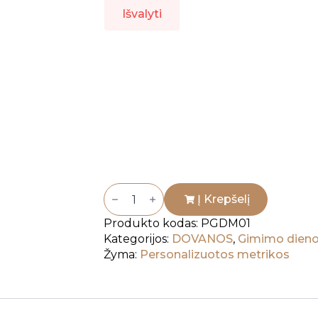
Išvalyti
produkto
kiekis:
Į Krepšelį
Gimimo
dienos
Produkto kodas:
PGDM01
metrika
Kategorijos:
DOVANOS
,
Gimimo dieno
Žyma:
Personalizuotos metrikos