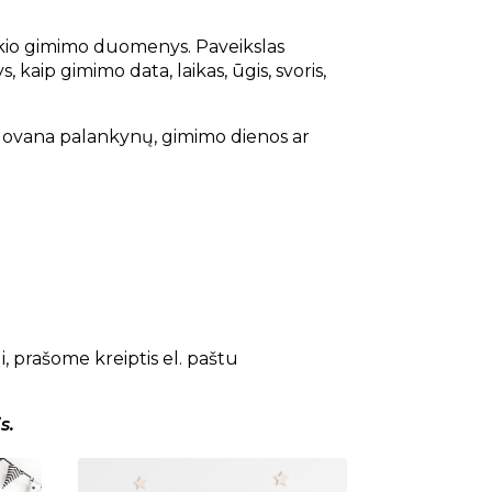
ikio gimimo duomenys. Paveikslas
aip gimimo data, laikas, ūgis, svoris,
kia dovana palankynų, gimimo dienos ar
 prašome kreiptis el. paštu
s.