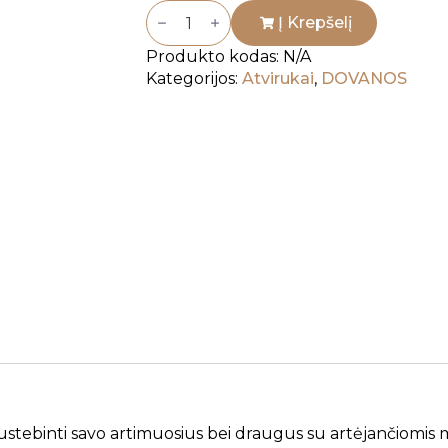
produkto
kiekis:
Į Krepšelį
Šventiniai
atvirukai
Produkto kodas:
N/A
Kategorijos:
Atvirukai
,
DOVANOS
nustebinti savo artimuosius bei draugus su artėjančiomis m