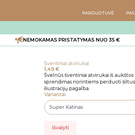
PARDUOTUVĖ
PAS
NEMOKAMAS PRISTATYMAS NUO 35 €
Šventiniai atvirukai
1,49
€
Švelnūs šventiniai atvirukai iš aukštos
sprendimas norintiems perduoti šiltus
iliustracijų pagalba.
Variantai
Išvalyti