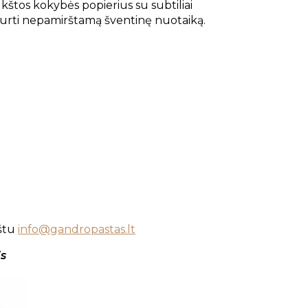
aukštos kokybės popierius su subtiliai
ukurti nepamirštamą šventinę nuotaiką.
aštu
info@gandropastas.lt
is