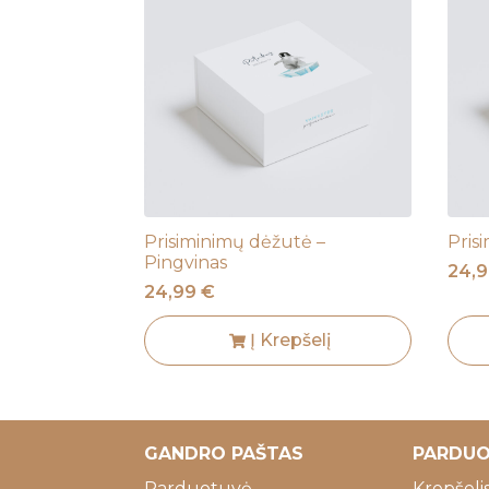
Prisiminimų dėžutė –
Pris
Pingvinas
24,
24,99
€
Į Krepšelį
GANDRO PAŠTAS
PARDU
Parduotuvė
Krepšeli