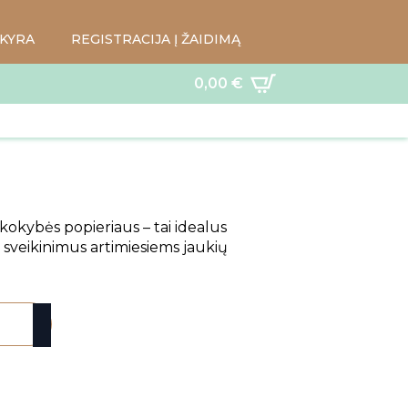
KYRA
REGISTRACIJA Į ŽAIDIMĄ
0,00
€
 kokybės popieriaus – tai idealus
 sveikinimus artimiesiems jaukių