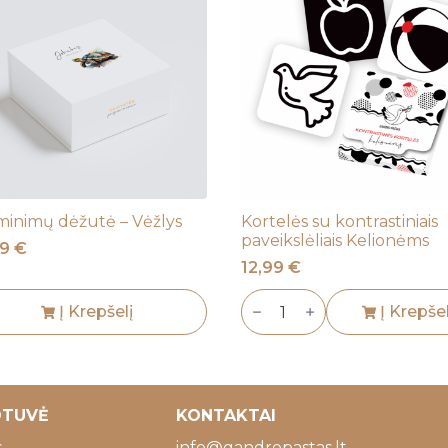
iminimų dėžutė – Vėžlys
Kortelės su kontrastiniais
paveikslėliais Kelionėms
99
€
12,99
€
produkto
Į Krepšelį
kiekis:
Į Krepšel
Kortelės
su
kontrastiniais
paveikslėliais
Kelionėms
OTUVĖ
KONTAKTAI
s
info@gandropastas.lt