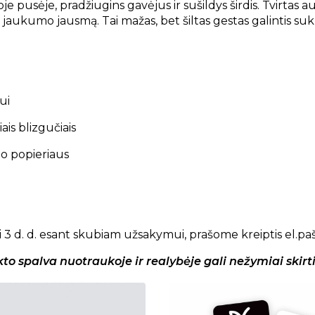
oje pusėje, pradžiugins gavėjus ir sušildys širdis. Tvirtas 
r jaukumo jausmą. Tai mažas, bet šiltas gestas galintis s
ui
ais blizgučiais
to popieriaus
i 3 d. d. esant skubiam užsakymui, prašome kreiptis el.p
 spalva nuotraukoje ir realybėje gali nežymiai skirt