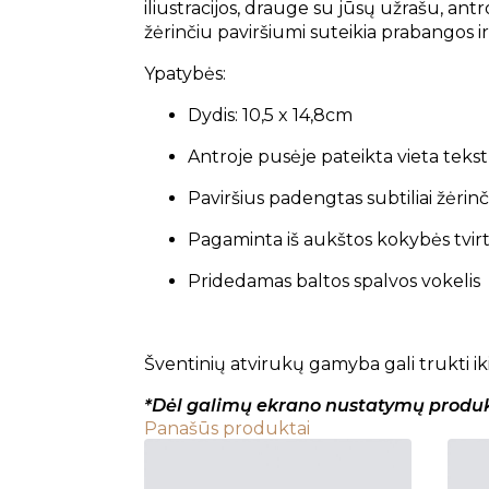
iliustracijos, drauge su jūsų užrašu, antr
žėrinčiu paviršiumi suteikia prabangos i
Ypatybės:
Dydis: 10,5 x 14,8cm
Antroje pusėje pateikta vieta tekst
Paviršius padengtas subtiliai žėrinči
Pagaminta iš aukštos kokybės tvir
Pridedamas baltos spalvos vokelis
Šventinių atvirukų gamyba gali trukti ik
*Dėl galimų ekrano nustatymų produkto
Panašūs produktai