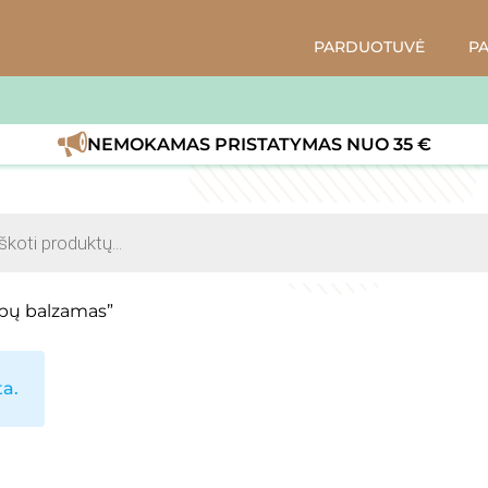
PARDUOTUVĖ
P
NEMOKAMAS PRISTATYMAS NUO 35 €
s
pų balzamas”
a.