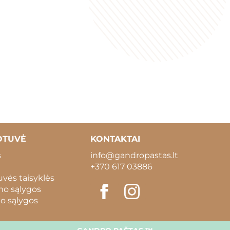
OTUVĖ
KONTAKTAI
s
info@gandropastas.lt
+370 617 03886
vės taisyklės
mo sąlygos
o sąlygos