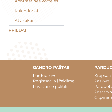
Kontrastinės kortelės
Kalendoriai
Atvirukai
PRIEDAI
GANDRO PAŠTAS
PARDU
Parduotuvė
Krepšeli
Registracija į žaidimą
Paskyra
Privatumo politika
Parduotu
Pristaty
Grąžinim