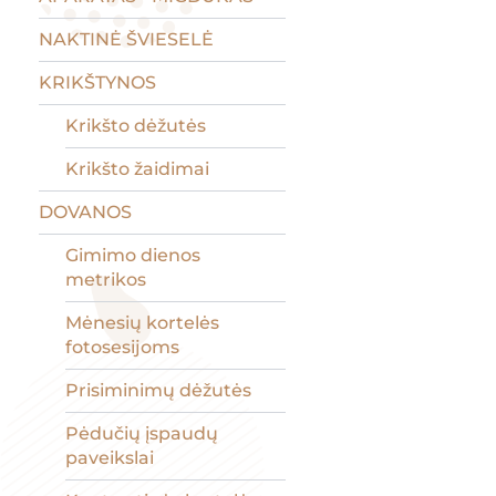
NAKTINĖ ŠVIESELĖ
KRIKŠTYNOS
Krikšto dėžutės
Krikšto žaidimai
DOVANOS
Gimimo dienos
metrikos
Mėnesių kortelės
fotosesijoms
Prisiminimų dėžutės
Pėdučių įspaudų
paveikslai