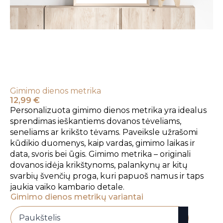
Gimimo dienos metrika
12,99
€
Personalizuota gimimo dienos metrika yra idealus
sprendimas ieškantiems dovanos tėveliams,
seneliams ar krikšto tėvams. Paveiksle užrašomi
kūdikio duomenys, kaip vardas, gimimo laikas ir
data, svoris bei ūgis. Gimimo metrika – originali
dovanos idėja krikštynoms, palankynų ar kitų
svarbių švenčių proga, kuri papuoš namus ir taps
jaukia vaiko kambario detale.
Gimimo dienos metrikų variantai