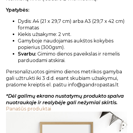
Ypatybės:
Dydis: A4 (21 x 29,7 cm) arba A3 (29,7 x 42 cm)
formatas
Kiekis užsakyme: 2 vnt.
Gamyboje naudojamas aukštos kokybės
popierius (300gsm).
Svarbu:
Gimimo dienos paveikslas ir rėmelis
parduodami atskirai.
Personalizuotos gimimo dienos metrikos gamyba
gali užtrukti iki 3 d.d. esant skubiam užsakymui,
prašome kreiptis el. paštu info@gandropastas.lt
*Dėl galimų ekrano nustatymų produkto spalva
nuotraukoje ir realybėje gali nežymiai skirtis.
Panašūs produktai