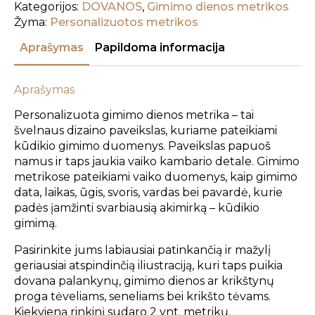
metrika
Kategorijos:
DOVANOS
,
Gimimo dienos metrikos
Žyma:
Personalizuotos metrikos
Aprašymas
Papildoma informacija
Aprašymas
Personalizuota gimimo dienos metrika – tai
švelnaus dizaino paveikslas, kuriame pateikiami
kūdikio gimimo duomenys. Paveikslas papuoš
namus ir taps jaukia vaiko kambario detale. Gimimo
metrikose pateikiami vaiko duomenys, kaip gimimo
data, laikas, ūgis, svoris, vardas bei pavardė, kurie
padės įamžinti svarbiausią akimirką – kūdikio
gimimą.
Pasirinkite jums labiausiai patinkančią ir mažylį
geriausiai atspindinčią iliustraciją, kuri taps puikia
dovana palankynų, gimimo dienos ar krikštynų
proga tėveliams, seneliams bei krikšto tėvams.
Kiekvieną rinkinį sudaro 2 vnt. metrikų.