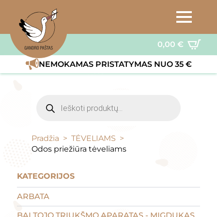
0,00
€
NEMOKAMAS PRISTATYMAS NUO 35 €
Products
search
Pradžia
TĖVELIAMS
Odos priežiūra tėveliams
KATEGORIJOS
ARBATA
BALTOJO TRIUKŠMO APARATAS - MIGDUKAS