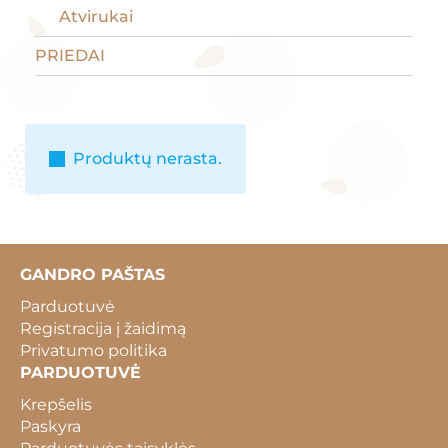
Atvirukai
PRIEDAI
Produktų nerasta.
GANDRO PAŠTAS
Parduotuvė
Registracija į žaidimą
Privatumo politika
PARDUOTUVĖ
Krepšelis
Paskyra