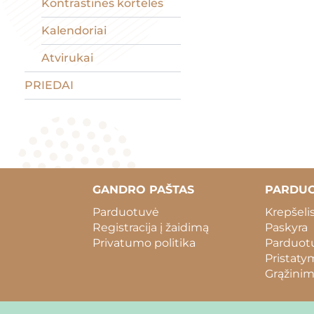
Kontrastinės kortelės
Kalendoriai
Atvirukai
PRIEDAI
GANDRO PAŠTAS
PARDU
Parduotuvė
Krepšeli
Registracija į žaidimą
Paskyra
Privatumo politika
Parduotu
Pristaty
Grąžinim