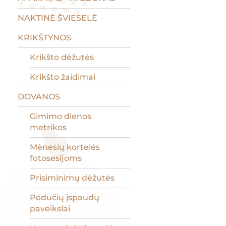
NAKTINĖ ŠVIESELĖ
KRIKŠTYNOS
Krikšto dėžutės
Krikšto žaidimai
DOVANOS
Gimimo dienos
metrikos
Mėnesių kortelės
fotosesijoms
Prisiminimų dėžutės
Pėdučių įspaudų
paveikslai