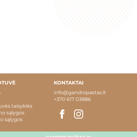
OTUVĖ
KONTAKTAI
s
info@gandropastas.lt
+370 617 03886
vės taisyklės
mo sąlygos
o sąlygos