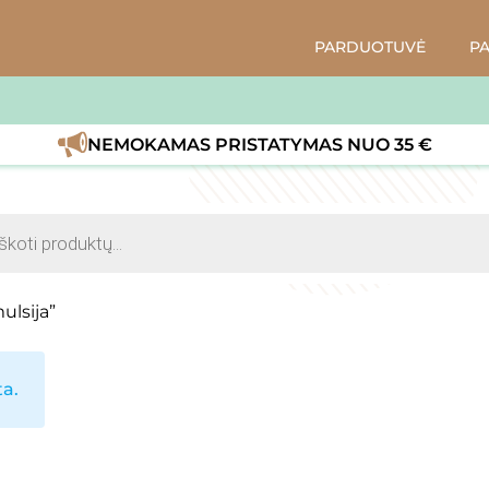
PARDUOTUVĖ
P
NEMOKAMAS PRISTATYMAS NUO 35 €
s
ulsija”
a.